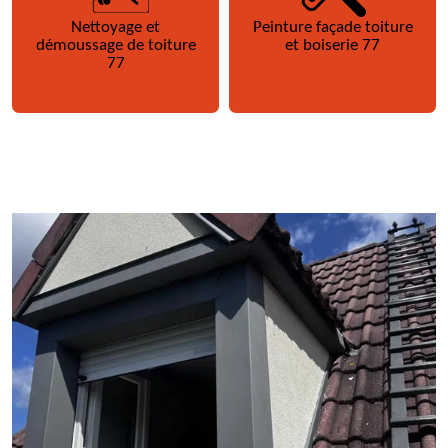
Nettoyage et
Peinture façade toiture
démoussage de toiture
et boiserie 77
77